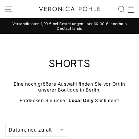
Direkt
Seitennavigation
Suc
E
zum
Inhalt
Versandkosten 1,99 € bei Bestellungen über 60,00 € innerhalb
Deutschlands
Pause
Diashow
SHORTS
Eine noch größere Auswahl finden Sie vor Ort in
unserer Boutique in Berlin.
Entdecken Sie unser
Local Only
Sortiment!
SORTIEREN