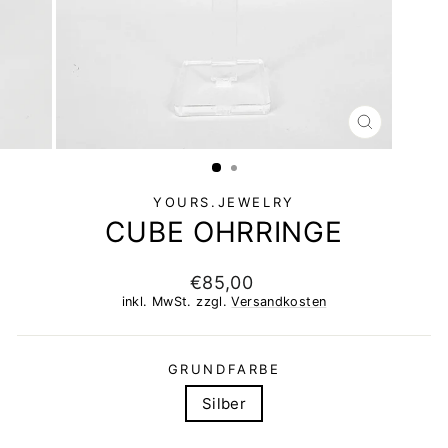
SCHLIESSEN 
ESC)
YOURS.JEWELRY
CUBE OHRRINGE
Normaler
€85,00
Preis
inkl. MwSt. zzgl.
Versandkosten
GRUNDFARBE
Silber