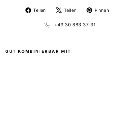
Auf
Auf
Auf
Teilen
Teilen
Pinnen
Facebook
X
Pinterest
teilen
twittern
pinnen
+49 30 883 37 31
GUT KOMBINIERBAR MIT:
C
U
B
E
O
H
R
R
I
N
G
E
YOURS