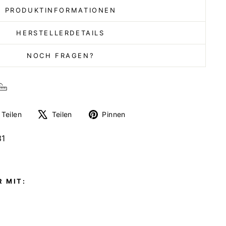
PRODUKTINFORMATIONEN
HERSTELLERDETAILS
NOCH FRAGEN?
Auf
Auf
Auf
Teilen
Teilen
Pinnen
Facebook
X
Pinterest
teilen
twittern
pinnen
31
 MIT: