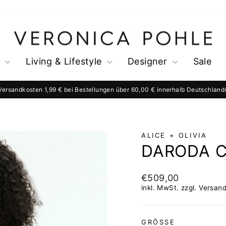
s
Living & Lifestyle
Designer
Sale
Versandkosten 1,99 € bei Bestellungen über 60,00 € innerhalb Deutschland
Pause
Diashow
ALICE + OLIVIA
DARODA 
Normaler
€509,00
Preis
inkl. MwSt. zzgl.
Versan
GRÖSSE