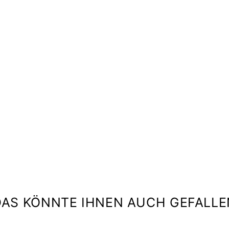
O
D
A
C
A
R
D
I
G
A
N
ALICE
+
OLIVIA
€509,00
DAS KÖNNTE IHNEN AUCH GEFALLE