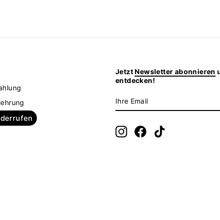
Jetzt
Newsletter abonnieren
u
z
entdecken!
ahlung
IHRE
ABONNIEREN
lehrung
EMAIL
iderrufen
Instagram
Facebook
TikTok