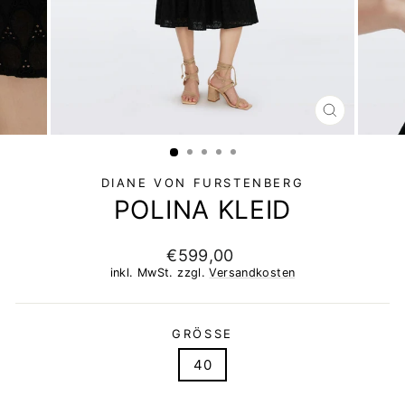
SCHLIESSEN 
ESC)
DIANE VON FURSTENBERG
POLINA KLEID
Normaler
€599,00
Preis
inkl. MwSt. zzgl.
Versandkosten
GRÖSSE
40