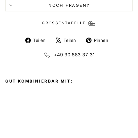
NOCH FRAGEN?
GRÖSSENTABELLE
Auf
Auf
Auf
Teilen
Teilen
Pinnen
Facebook
X
Pinterest
teilen
twittern
pinnen
+49 30 883 37 31
GUT KOMBINIERBAR MIT:
P
OL
IN
A
KL
EI
D
DIANE