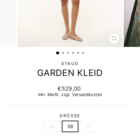
SCHLIESSEN 
ESC)
STAUD
GARDEN KLEID
Normaler
€529,00
Preis
inkl. MwSt. zzgl.
Versandkosten
GRÖSSE
34
36
38