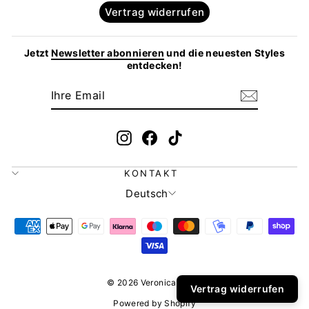
Vertrag widerrufen
Jetzt
Newsletter abonnieren
und die neuesten Styles
entdecken!
IHRE
ABONNIEREN
EMAIL
Instagram
Facebook
TikTok
KONTAKT
SPRACHE
Deutsch
© 2026 Veronica Pohle
Vertrag widerrufen
Powered by Shopify