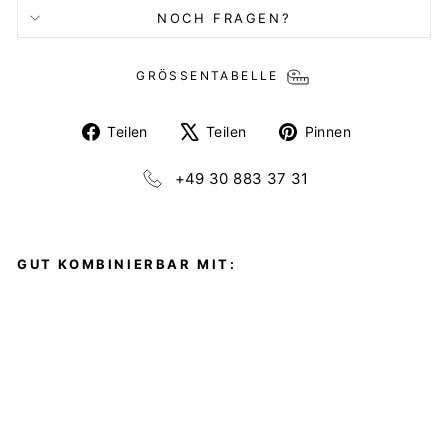
NOCH FRAGEN?
GRÖSSENTABELLE
Auf
Auf
Auf
Teilen
Teilen
Pinnen
Facebook
X
Pinterest
teilen
twittern
pinnen
+49 30 883 37 31
GUT KOMBINIERBAR MIT:
G
A
R
D
E
N
K
L