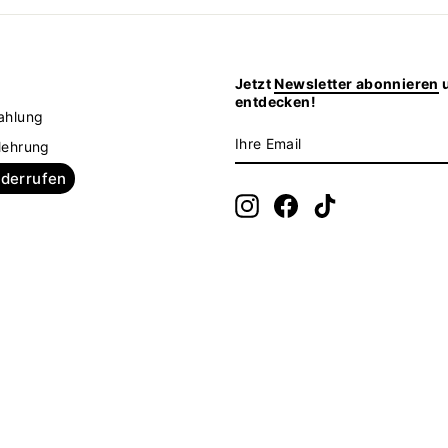
Jetzt
Newsletter abonnieren
u
z
entdecken!
ahlung
IHRE
ABONNIEREN
lehrung
EMAIL
iderrufen
Instagram
Facebook
TikTok