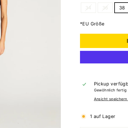
34
36
38
*EU Größe
Pickup verfüg
Gewöhnlich fertig 
Ansicht speichern
1 auf Lager