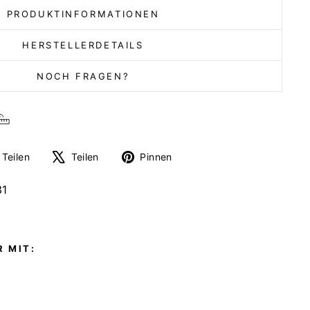
PRODUKTINFORMATIONEN
HERSTELLERDETAILS
NOCH FRAGEN?
Auf
Auf
Auf
Teilen
Teilen
Pinnen
Facebook
X
Pinterest
teilen
twittern
pinnen
31
 MIT: