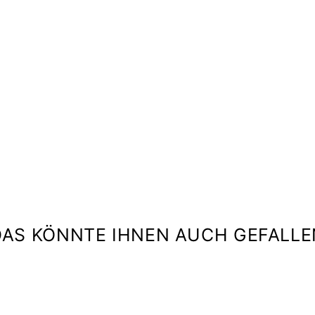
V
A
N
N
A
G
O
W
N
HALSTON
€699,00
DAS KÖNNTE IHNEN AUCH GEFALLE