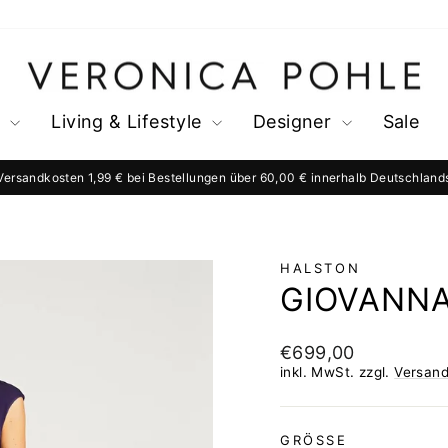
s
Living & Lifestyle
Designer
Sale
Versandkosten 1,99 € bei Bestellungen über 60,00 € innerhalb Deutschland
Pause
Diashow
HALSTON
GIOVANN
Normaler
€699,00
Preis
inkl. MwSt. zzgl.
Versan
GRÖSSE