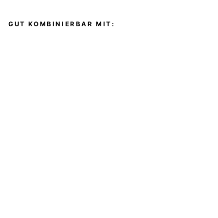
GUT KOMBINIERBAR MIT:
B
I
N
D
E
G
Ü
R
T
E
L
S
C
H
W
A
R
Z
ROSSO35
€99,00