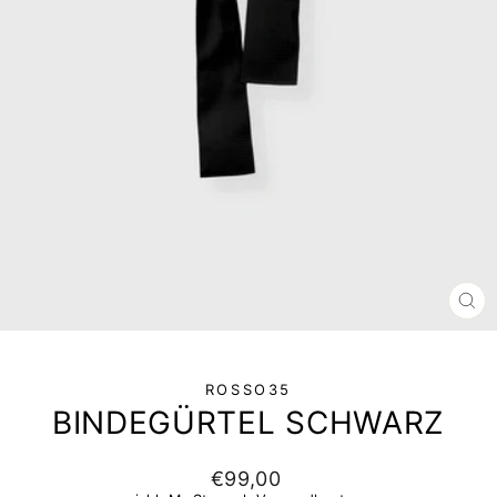
SCH
ESC
ROSSO35
BINDEGÜRTEL SCHWARZ
Normaler
€99,00
Preis