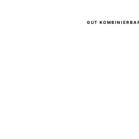
GUT KOMBINIERBAR
L
E
S
E
B
R
I
L
L
E
#
C
H
A
V
A
N
E
IZIPIZI
€35,00