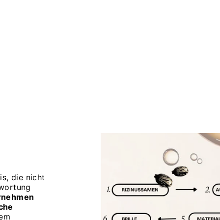
is, die nicht
twortung
rnehmen
che
rem