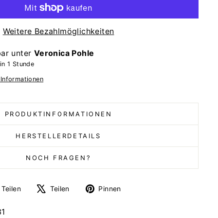
Weitere Bezahlmöglichkeiten
bar unter
Veronica Pohle
in 1 Stunde
 Informationen
PRODUKTINFORMATIONEN
HERSTELLERDETAILS
NOCH FRAGEN?
Auf
Auf
Auf
Teilen
Teilen
Pinnen
Facebook
X
Pinterest
teilen
twittern
pinnen
31