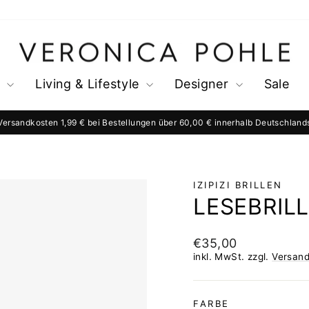
s
Living & Lifestyle
Designer
Sale
Versandkosten 1,99 € bei Bestellungen über 60,00 € innerhalb Deutschland
Pause
Diashow
IZIPIZI BRILLEN
LESEBRIL
Normaler
€35,00
Preis
inkl. MwSt. zzgl.
Versan
FARBE