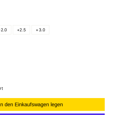
+2.0
+2.5
+3.0
rt
In den Einkaufswagen legen