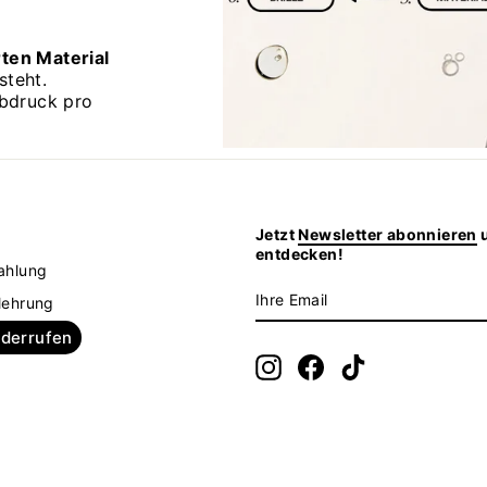
rten Material
steht.
bdruck pro
Jetzt
Newsletter abonnieren
u
z
entdecken!
ahlung
IHRE
ABONNIEREN
lehrung
EMAIL
iderrufen
Instagram
Facebook
TikTok