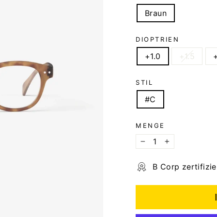
Braun
DIOPTRIEN
+1.0
+1.5
STIL
#C
MENGE
−
+
B Corp zertifizie