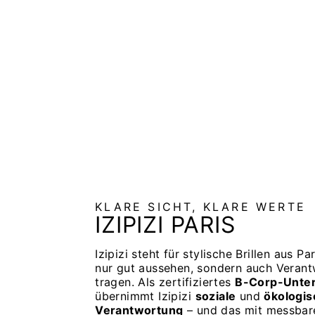
LESEBRILLE #C HAVANE
IZIPIZI
€35,00
KLARE SICHT, KLARE WERTE
IZIPIZI PARIS
Izipizi steht für stylische Brillen aus Par
nur gut aussehen, sondern auch Veran
tragen. Als zertifiziertes
B-Corp-Unte
übernimmt Izipizi
soziale
und
ökologis
Verantwortung
– und das mit messba