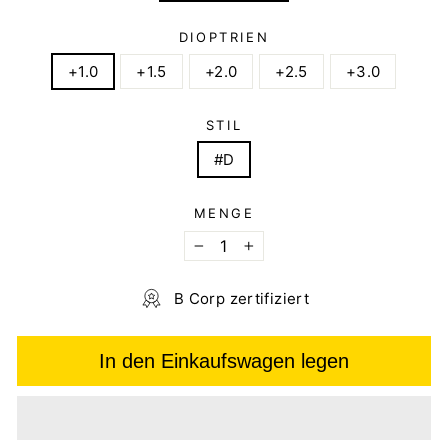
DIOPTRIEN
+1.0
+1.5
+2.0
+2.5
+3.0
STIL
#D
MENGE
−
+
B Corp zertifiziert
In den Einkaufswagen legen