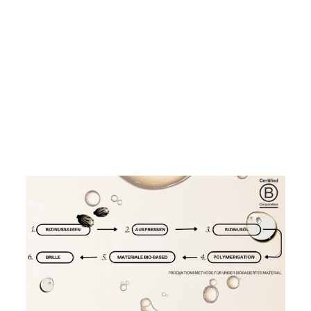
LESEBRILLE #D
LIGHT
TORTOISE
IZIPIZI
€35,00