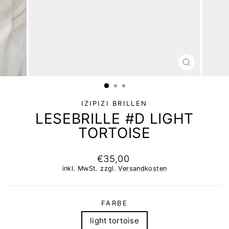
SCHLIESSEN 
ESC)
IZIPIZI BRILLEN
LESEBRILLE #D LIGHT
TORTOISE
Normaler
€35,00
Preis
inkl. MwSt. zzgl.
Versandkosten
FARBE
light tortoise