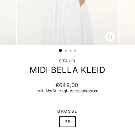
SCHLIESSEN 
ESC)
STAUD
MIDI BELLA KLEID
Normaler
€649,00
Preis
inkl. MwSt. zzgl.
Versandkosten
GRÖSSE
38