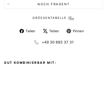
NOCH FRAGEN?
GRÖSSENTABELLE
Auf
Auf
Auf
Teilen
Teilen
Pinnen
Facebook
X
Pinterest
teilen
twittern
pinnen
+49 30 883 37 31
GUT KOMBINIERBAR MIT:
M
I
D
I
B
E
L
L