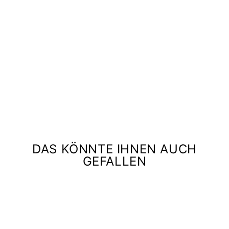
A
K
L
E
I
D
STAUD
€649,00
DAS KÖNNTE IHNEN AUCH
GEFALLEN