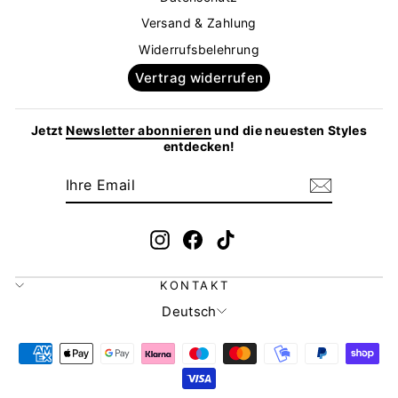
Versand & Zahlung
Widerrufsbelehrung
Vertrag widerrufen
Jetzt
Newsletter abonnieren
und die neuesten Styles
entdecken!
IHRE
ABONNIEREN
EMAIL
Instagram
Facebook
TikTok
KONTAKT
SPRACHE
Deutsch