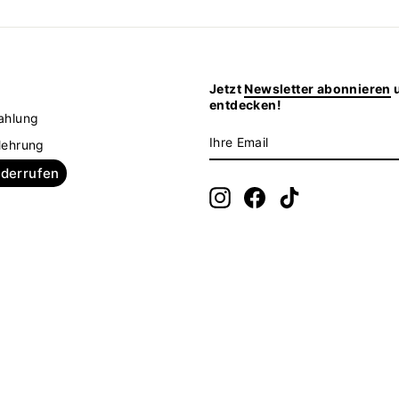
Jetzt
Newsletter abonnieren
u
z
entdecken!
ahlung
IHRE
ABONNIEREN
lehrung
EMAIL
iderrufen
Instagram
Facebook
TikTok