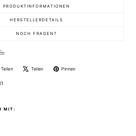
PRODUKTINFORMATIONEN
HERSTELLERDETAILS
NOCH FRAGEN?
Auf
Auf
Auf
Teilen
Teilen
Pinnen
Facebook
X
Pinterest
teilen
twittern
pinnen
31
 MIT: