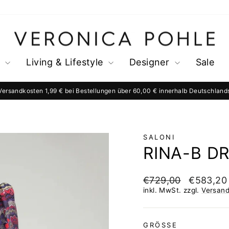
s
Living & Lifestyle
Designer
Sale
Versandkosten 1,99 € bei Bestellungen über 60,00 € innerhalb Deutschland
Pause
Diashow
SALONI
RINA-B D
Normaler
Sonderpre
€729,00
€583,2
Preis
inkl. MwSt. zzgl.
Versan
GRÖSSE