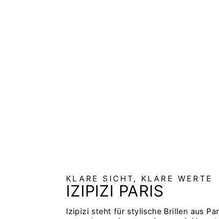
LESEBRILLE #OFFICE FROZEN
BLUE
IZIPIZI
€40,00
KLARE SICHT, KLARE WERTE
IZIPIZI PARIS
Izipizi steht für stylische Brillen aus Par