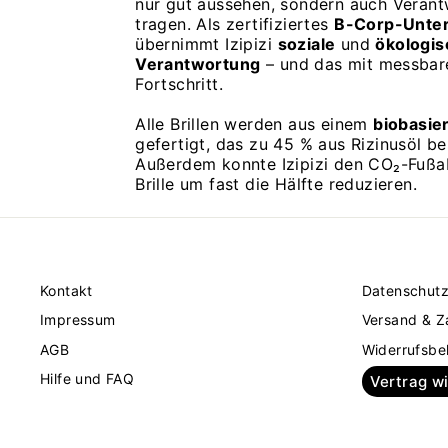
nur gut aussehen, sondern auch Veran
tragen. Als zertifiziertes
B-Corp-Unte
übernimmt Izipizi
soziale
und
ökologis
Verantwortung
– und das mit messba
Fortschritt.
Alle Brillen werden aus einem
biobasie
gefertigt, das zu 45 % aus Rizinusöl be
Außerdem konnte Izipizi den CO₂-Fußa
Brille um fast die Hälfte reduzieren.
Kontakt
Datenschut
Impressum
Versand & Z
AGB
Widerrufsbe
Hilfe und FAQ
Vertrag w