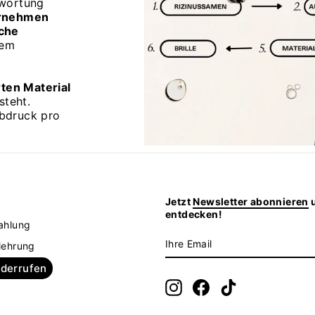
twortung
rnehmen
che
rem
rten Material
steht.
bdruck pro
Jetzt
Newsletter abonnieren
u
z
entdecken!
ahlung
IHRE
ABONNIEREN
lehrung
EMAIL
iderrufen
Instagram
Facebook
TikTok