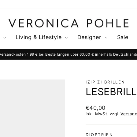
s
Living & Lifestyle
Designer
Sale
Versandkosten 1,99 € bei Bestellungen über 60,00 € innerhalb Deutschland
Pause
Diashow
IZIPIZI BRILLEN
LESEBRIL
Normaler
€40,00
Preis
inkl. MwSt. zzgl.
Versan
DIOPTRIEN