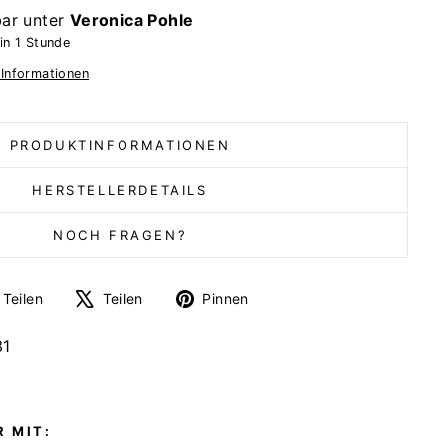
bar unter
Veronica Pohle
in 1 Stunde
 Informationen
PRODUKTINFORMATIONEN
HERSTELLERDETAILS
NOCH FRAGEN?
Auf
Auf
Auf
Teilen
Teilen
Pinnen
Facebook
X
Pinterest
teilen
twittern
pinnen
31
 MIT: