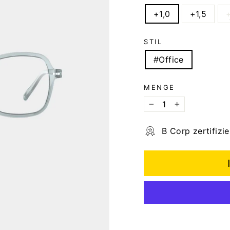
+1,0
+1,5
STIL
#Office
MENGE
−
+
B Corp zertifizie